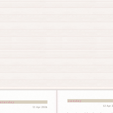
sunday
saturday
12 Apr 
11 Apr 2026