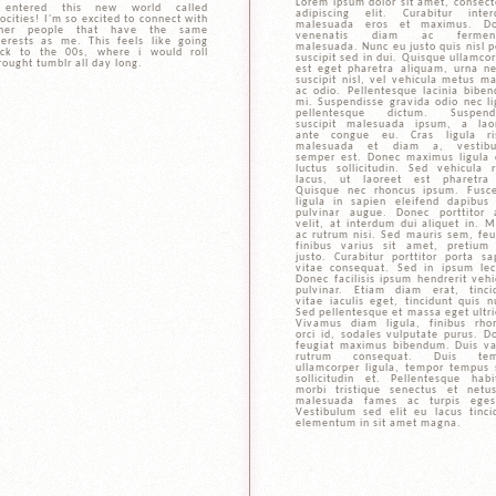
Lorem ipsum dolor sit amet, consect
 entered this new world called
adipiscing elit. Curabitur inte
ocities! I'm so excited to connect with
malesuada eros et maximus. D
ther people that have the same
venenatis diam ac fermen
terests as me. This feels like going
malesuada. Nunc eu justo quis nisl p
ck to the 00s, where i would roll
suscipit sed in dui. Quisque ullamcor
rought tumblr all day long.
est eget pharetra aliquam, urna n
suscipit nisl, vel vehicula metus m
ac odio. Pellentesque lacinia bibe
mi. Suspendisse gravida odio nec li
pellentesque dictum. Suspend
suscipit malesuada ipsum, a lao
ante congue eu. Cras ligula ri
malesuada et diam a, vestibu
semper est. Donec maximus ligula 
luctus sollicitudin. Sed vehicula r
lacus, ut laoreet est pharetra
Quisque nec rhoncus ipsum. Fusc
ligula in sapien eleifend dapibus
pulvinar augue. Donec porttitor 
velit, at interdum dui aliquet in. M
ac rutrum nisi. Sed mauris sem, feu
finibus varius sit amet, pretium
justo. Curabitur porttitor porta sa
vitae consequat. Sed in ipsum lec
Donec facilisis ipsum hendrerit vehi
pulvinar. Etiam diam erat, tinci
vitae iaculis eget, tincidunt quis n
Sed pellentesque et massa eget ultri
Vivamus diam ligula, finibus rho
orci id, sodales vulputate purus. D
feugiat maximus bibendum. Duis va
rutrum consequat. Duis tem
ullamcorper ligula, tempor tempus
sollicitudin et. Pellentesque habi
morbi tristique senectus et netu
malesuada fames ac turpis eges
Vestibulum sed elit eu lacus tinci
elementum in sit amet magna.